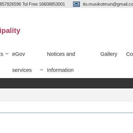
857826596 Tol Free 16608853001
ito.musikotmun@gmail.c
ipality
ts
eGov
Notices and
Gallery
Co
services
Information