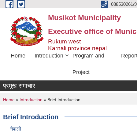
Skip to main content
088530261/9
Musikot Municipality
Executive office of Munic
Rukum west
Karnali province nepal
Home
Introduction
Program and
Repor
Project
प्रमुख समाचार
You are here
Home
»
Introduction
» Brief Introduction
Brief Introduction
नेपाली