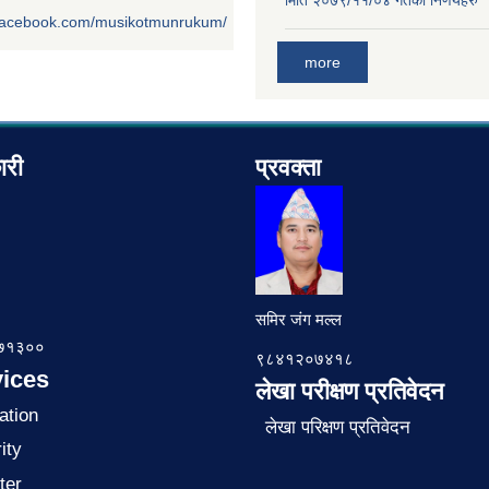
मिति २०७९/११/०४ गतेका निर्णयहरु
.facebook.com/musikotmunrukum/
more
ारी
प्रवक्ता
समिर जंग मल्ल
७८७१३००
९८४१२०७४१८
ices
लेखा परीक्षण प्रतिवेदन
ation
लेखा परिक्षण प्रतिवेदन
ity
ter