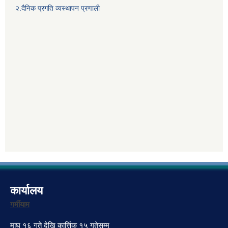
२.दैनिक प्रगति व्यस्थापन प्रणाली
कार्यालय
गर्मीयाम
माघ १६ गते देखि कार्त्तिक १५ गतेसम्म