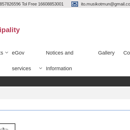
857826596 Tol Free 16608853001
ito.musikotmun@gmail.c
ipality
ts
eGov
Notices and
Gallery
Co
services
Information