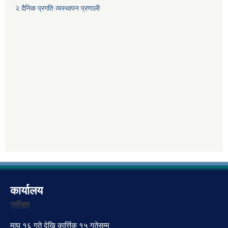
२.दैनिक प्रगति व्यस्थापन प्रणाली
कार्यालय
गर्मीयाम
माघ १६ गते देखि कार्त्तिक १५ गतेसम्म