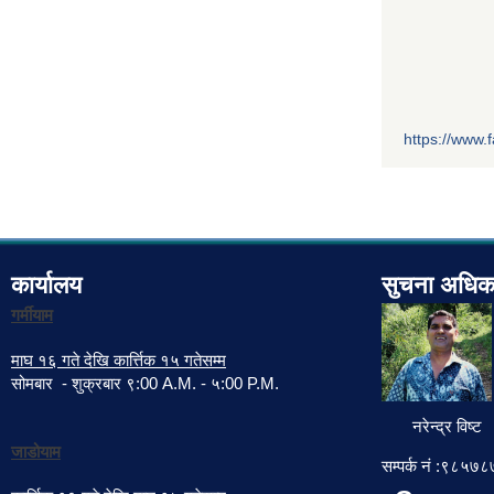
https://www
कार्यालय
सुचना अधिक
गर्मीयाम
माघ १६ गते देखि कार्त्तिक १५ गतेसम्म
सोमबार - शुक्रबार ९:00 A.M. - ५:00 P.M.
नरेन्द्र विष्ट
जाडोयाम
सम्पर्क नं :९८५