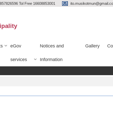
857826596 Tol Free 16608853001
ito.musikotmun@gmail.c
ipality
ts
eGov
Notices and
Gallery
Co
services
Information