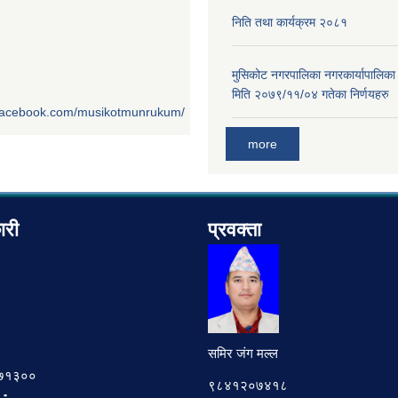
निति तथा कार्यक्रम २०८१
मुसिकोट नगरपालिका नगरकार्यापालिका
मिति २०७९/११/०४ गतेका निर्णयहरु
.facebook.com/musikotmunrukum/
more
ारी
प्रवक्ता
समिर जंग मल्ल
७८७१३००
९८४१२०७४१८