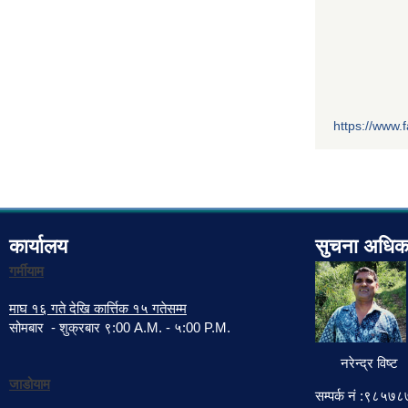
https://www
कार्यालय
सुचना अधिक
गर्मीयाम
माघ १६ गते देखि कार्त्तिक १५ गतेसम्म
सोमबार - शुक्रबार ९:00 A.M. - ५:00 P.M.
नरेन्द्र विष्ट
जाडोयाम
सम्पर्क नं :९८५