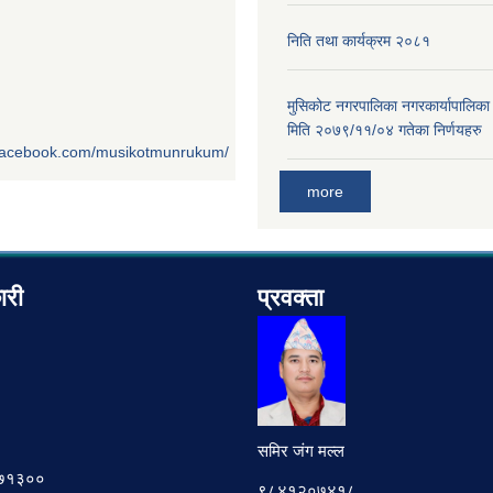
निति तथा कार्यक्रम २०८१
मुसिकोट नगरपालिका नगरकार्यापालिका
मिति २०७९/११/०४ गतेका निर्णयहरु
.facebook.com/musikotmunrukum/
more
ारी
प्रवक्ता
समिर जंग मल्ल
७८७१३००
९८४१२०७४१८