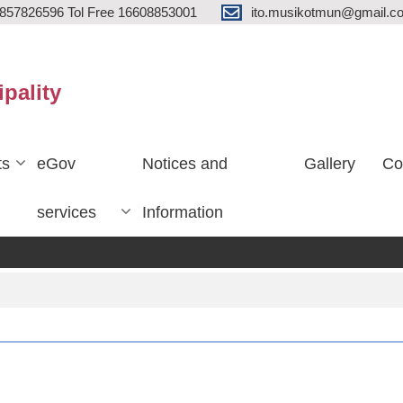
857826596 Tol Free 16608853001
ito.musikotmun@gmail.c
ipality
ts
eGov
Notices and
Gallery
Co
services
Information