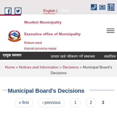
Skip to main content
English
नेपाली
Musikot Municipality
Executive office of Municipality
Rukum west
Karnali province nepal
प्रमुख समाचार
उपचार खर्च नविकरण गर्ने सम्बन्धमा
You are here
Home
»
Notices and Information
»
Decisions
» Municipal Board's
Decisions
Municipal Board's Decisions
Pages
« first
‹ previous
1
2
3