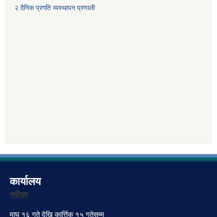
२.दैनिक प्रगति व्यस्थापन प्रणाली
कार्यालय
गर्मीयाम
माघ १६ गते देखि कार्त्तिक १५ गतेसम्म