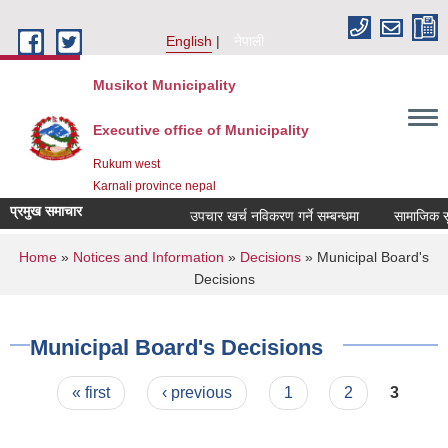
Skip to main content
English
नेपाली
Musikot Municipality
Executive office of Municipality
Rukum west
Karnali province nepal
प्रमुख समाचार
उपचार खर्च नविकरण गर्ने सम्बन्धमा
You are here
Home
»
Notices and Information
»
Decisions
» Municipal Board's
Decisions
Municipal Board's Decisions
Pages
« first
‹ previous
1
2
3