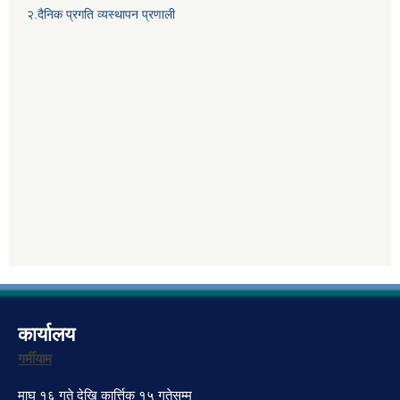
२.दैनिक प्रगति व्यस्थापन प्रणाली
कार्यालय
गर्मीयाम
माघ १६ गते देखि कार्त्तिक १५ गतेसम्म