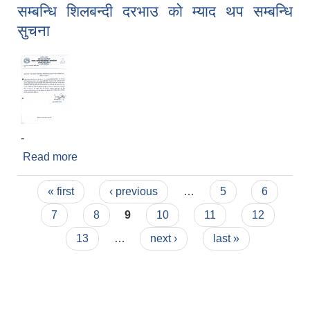
सम्बन्धि शिलबन्दी दरभाउ को म्याद थप सम्बन्धि
सुचना
-
Read more
about नदिजन्य पदार्थ उत्खनन संकलन र विक्री वितरण
सम्बन्धि शिलबन्दी दरभाउ को म्याद थप सम्बन्धि सुचना
Pages
« first
‹ previous
…
5
6
7
8
9
10
11
12
13
…
next ›
last »