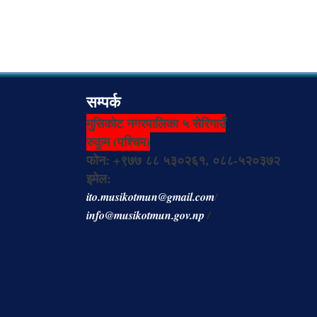
सम्पर्क
मुसिकोट नगरपालिका ५ सेरिगाउँ
रुकुम (पश्चिम)
फोन: +९७७ ८८ ५३०२६१, ०८८-५२०३७२
इमेल:
ito.musikotmun@gmail.com
/
info@musikotmun.gov.np
/