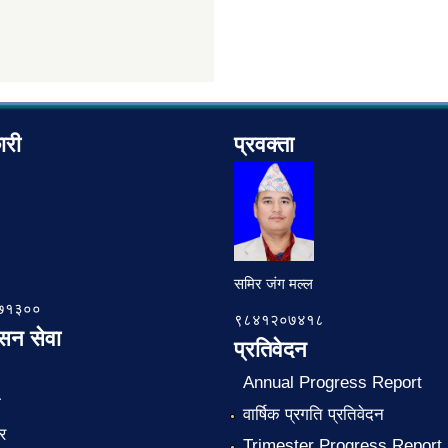
ारी
प्रवक्ता
समिर जंग मल्ल
७८७१३००
९८४१२०७४१८
ासन सेवा
प्रतिवेदन
Annual Progress Report
ा
वार्षिक प्रगति प्रतिवेदन
र
Trimester Progress Report