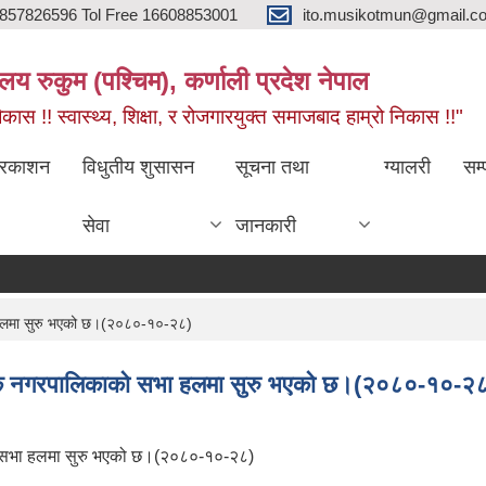
857826596 Tol Free 16608853001
ito.musikotmun@gmail.c
लय रुकुम (पश्चिम), कर्णाली प्रदेश नेपाल
ास !! स्वास्थ्य, शिक्षा, र रोजगारयुक्त समाजबाद हाम्रो निकास !!"
्रकाशन
विधुतीय शुसासन
सूचना तथा
ग्यालरी
सम्
सेवा
जानकारी
ा हलमा सुरु भएको छ।(२०८०-१०-२८)
बैठक नगरपालिकाकाे सभा हलमा सुरु भएको छ।(२०८०-१०-२
ाे सभा हलमा सुरु भएको छ।(२०८०-१०-२८)