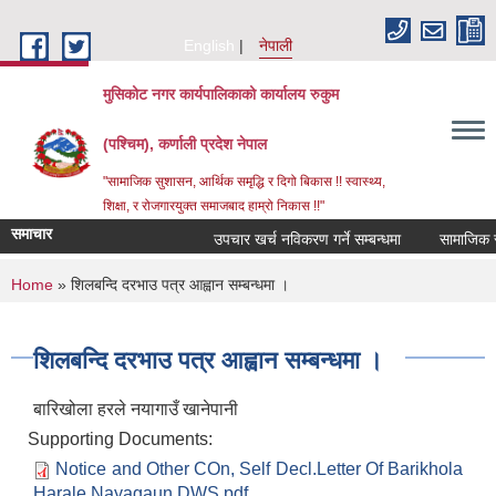
Skip to main content
English
नेपाली
मुसिकोट नगर कार्यपालिकाको कार्यालय रुकुम
(पश्चिम), कर्णाली प्रदेश नेपाल
"सामाजिक सुशासन, आर्थिक समृद्धि र दिगो बिकास !! स्वास्थ्य,
शिक्षा, र रोजगारयुक्त समाजबाद हाम्रो निकास !!"
समाचार
उपचार खर्च नविकरण गर्ने सम्बन्धमा
You are here
Home
» शिलबन्दि दरभाउ पत्र आह्वान सम्बन्धमा ।
शिलबन्दि दरभाउ पत्र आह्वान सम्बन्धमा ।
बारिखोला हरले नयागाउँ खानेपानी
Supporting Documents:
Notice and Other COn, Self Decl.Letter Of Barikhola
Harale Nayagaun DWS.pdf