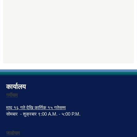
कार्यालय
गर्मीयाम
माघ १६ गते देखि कार्त्तिक १५ गतेसम्म
सोमबार - शुक्रबार ९:00 A.M. - ५:00 P.M.
जाडोयाम