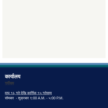
कार्यालय
गर्मीयाम
माघ १६ गते देखि कार्त्तिक १५ गतेसम्म
सोमबार - शुक्रबार ९:00 A.M. - ५:00 P.M.