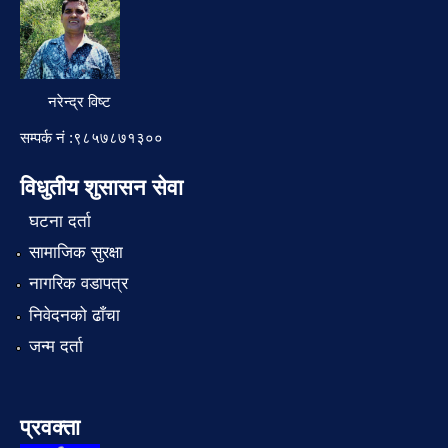
नरेन्द्र विष्ट
सम्पर्क नं :९८५७८७१३००
विधुतीय शुसासन सेवा
घटना दर्ता
सामाजिक सुरक्षा
नागरिक वडापत्र
निवेदनको ढाँचा
जन्म दर्ता
प्रवक्ता