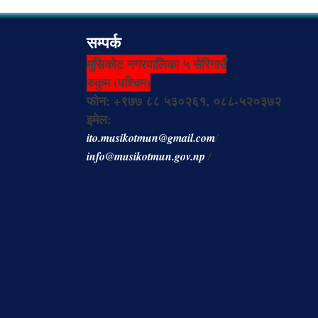
सम्पर्क
मुसिकोट नगरपालिका ५ सेरिगाउँ
रुकुम (पश्चिम)
फोन: +९७७ ८८ ५३०२६१, ०८८-५२०३७२
इमेल:
ito.musikotmun@gmail.com
/
info@musikotmun.gov.np
/