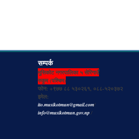
सम्पर्क
मुसिकोट नगरपालिका ५ सेरिगाउँ
रुकुम (पश्चिम)
फोन: +९७७ ८८ ५३०२६१, ०८८-५२०३७२
इमेल:
ito.musikotmun@gmail.com
/
info@musikotmun.gov.np
/