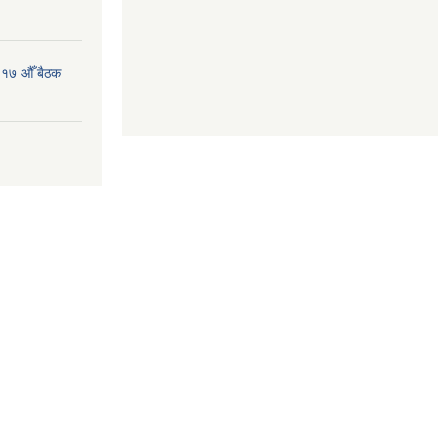
 १७ औँ बैठक