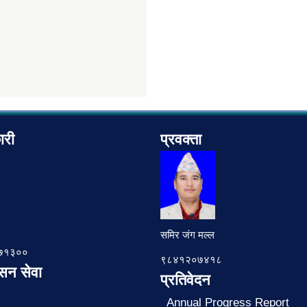
ारी
प्रवक्ता
समिर जंग मल्ल
७८७१३००
९८४१२०७४१८
ासन सेवा
प्रतिवेदन
Annual Progress Report