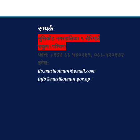
सम्पर्क
मुसिकोट नगरपालिका ५ सेरिगाउँ
रुकुम (पश्चिम)
फोन: +९७७ ८८ ५३०२६१, ०८८-५२०३७२
इमेल:
ito.musikotmun@gmail.com
/
info@musikotmun.gov.np
/