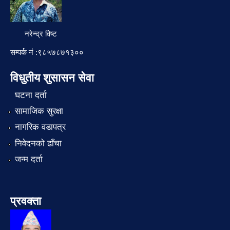
नरेन्द्र विष्ट
सम्पर्क नं :९८५७८७१३००
विधुतीय शुसासन सेवा
घटना दर्ता
सामाजिक सुरक्षा
नागरिक वडापत्र
निवेदनको ढाँचा
जन्म दर्ता
प्रवक्ता