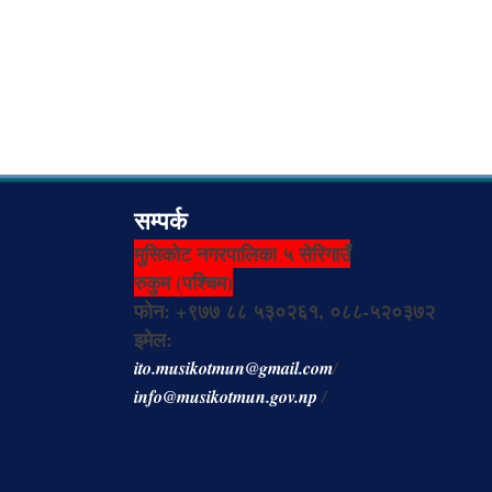
सम्पर्क
मुसिकोट नगरपालिका ५ सेरिगाउँ
रुकुम (पश्चिम)
फोन: +९७७ ८८ ५३०२६१, ०८८-५२०३७२
इमेल:
ito.musikotmun@gmail.com
/
info@musikotmun.gov.np
/