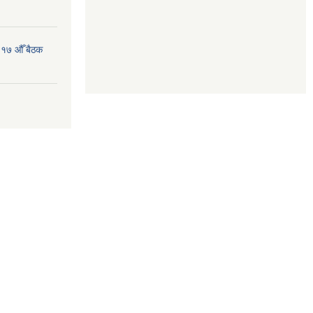
 १७ औँ बैठक