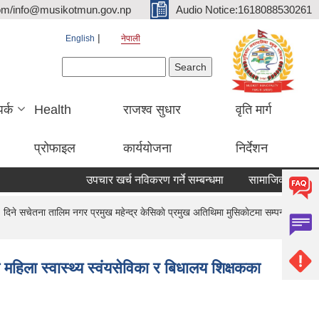
om/info@musikotmun.gov.np
Audio Notice:1618088530261
English
नेपाली
Search form
Search
पर्क
Health
राजश्व सुधार
वृति मार्ग
प्रोफाइल
कार्ययोजना
निर्देशन
उपचार खर्च नविकरण गर्ने सम्बन्धमा
 दिने सचेतना तालिम नगर प्रमुख महेन्द्र केसिकाे प्रमुख अतिथिमा मुसिकाेटमा सम्पन्न भएको
 महिला स्वास्थ्य स्वंयसेविका र बिधालय शिक्षकका