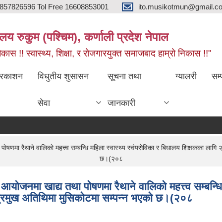
857826596 Tol Free 16608853001
ito.musikotmun@gmail.c
लय रुकुम (पश्चिम), कर्णाली प्रदेश नेपाल
ास !! स्वास्थ्य, शिक्षा, र रोजगारयुक्त समाजबाद हाम्रो निकास !!"
्रकाशन
विधुतीय शुसासन
सूचना तथा
ग्यालरी
सम्
सेवा
जानकारी
मा रैथाने वालिकाे महत्त्व सम्बन्धि महिला स्वास्थ्य स्वंयसेविका र बिधालय शिक्षकका लागि २
छ।(२०८
ेजनमा खाद्य तथा पाेषणमा रैथाने वालिकाे महत्त्व सम्बन्धि
े प्रमुख अतिथिमा मुसिकाेटमा सम्पन्न भएको छ।(२०८