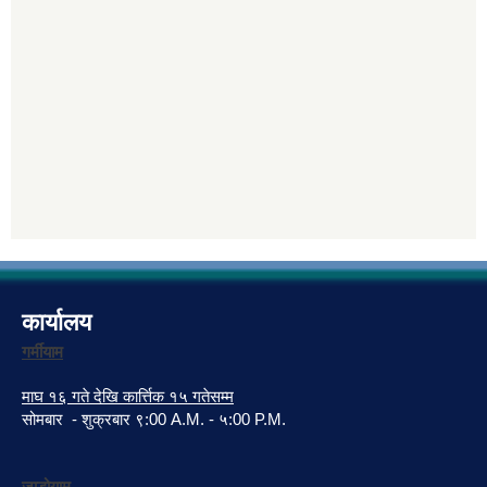
कार्यालय
गर्मीयाम
माघ १६ गते देखि कार्त्तिक १५ गतेसम्म
सोमबार - शुक्रबार ९:00 A.M. - ५:00 P.M.
जाडोयाम