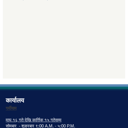
कार्यालय
गर्मीयाम
माघ १६ गते देखि कार्त्तिक १५ गतेसम्म
सोमबार - शुक्रबार ९:00 A.M. - ५:00 P.M.