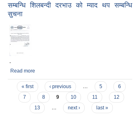
सम्बन्धि शिलबन्दी दरभाउ को म्याद थप सम्बन्धि
सुचना
-
Read more
about नदिजन्य पदार्थ उत्खनन संकलन र विक्री वितरण
सम्बन्धि शिलबन्दी दरभाउ को म्याद थप सम्बन्धि सुचना
Pages
« first
‹ previous
…
5
6
7
8
9
10
11
12
13
…
next ›
last »