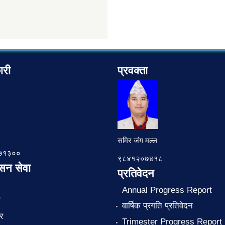
ारी
प्रवक्ता
समिर जंग मल्ल
७८७१३००
९८४१२०७४१८
ासन सेवा
प्रतिवेदन
Annual Progress Report
ा
वार्षिक प्रगति प्रतिवेदन
र
Trimester Progress Report