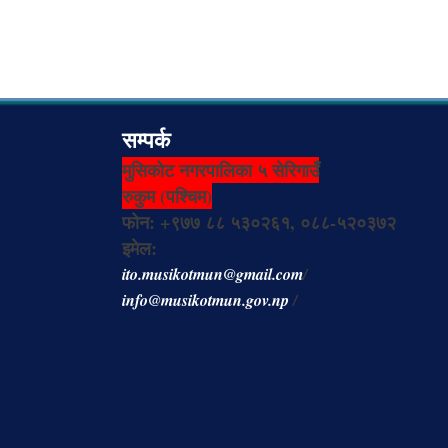
सम्पर्क
मुसिकोट नगरपालिका ५ सेरिगाउँ
रुकुम (पश्चिम)
फोन: +९७७ ८८ ५३०२६१, ०८८-५२०३७२
इमेल:
ito.musikotmun@gmail.com
/
info@musikotmun.gov.np
/