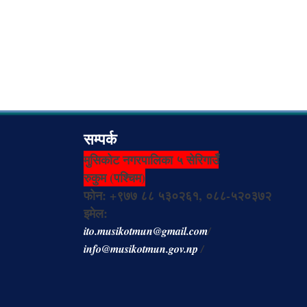
सम्पर्क
मुसिकोट नगरपालिका ५ सेरिगाउँ
रुकुम (पश्चिम)
फोन: +९७७ ८८ ५३०२६१, ०८८-५२०३७२
इमेल:
ito.musikotmun@gmail.com
/
info@musikotmun.gov.np
/