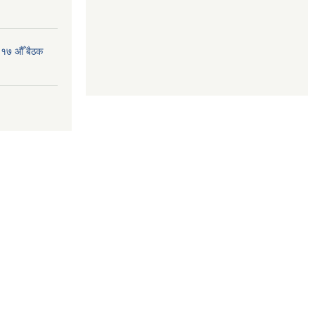
 १७ औँ बैठक