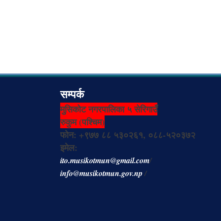
सम्पर्क
मुसिकोट नगरपालिका ५ सेरिगाउँ
रुकुम (पश्चिम)
फोन: +९७७ ८८ ५३०२६१, ०८८-५२०३७२
इमेल:
ito.musikotmun@gmail.com
/
info@musikotmun.gov.np
/