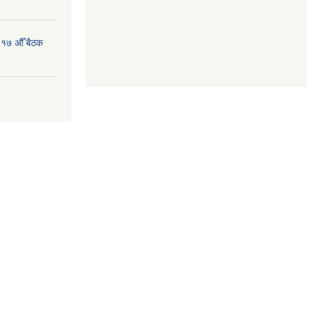
 १७ औँ बैठक