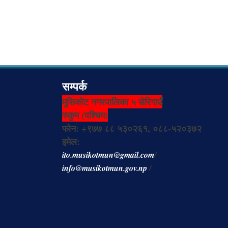
सम्पर्क
मुसिकोट नगरपालिका ५ सेरिगाउँ
रुकुम (पश्चिम)
फोन: +९७७ ८८ ५३०२६१, ०८८-५२०३७२
इमेल:
ito.musikotmun@gmail.com
/
info@musikotmun.gov.np
/