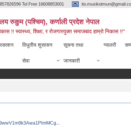
857826596 Tol Free 16608853001
ito.musikotmun@gmail.c
लय रुकुम (पश्चिम), कर्णाली प्रदेश नेपाल
ास !! स्वास्थ्य, शिक्षा, र रोजगारयुक्त समाजबाद हाम्रो निकास !!"
्रकाशन
विधुतीय शुसासन
सूचना तथा
ग्यालरी
सम्
सेवा
जानकारी
RKR9wwV1m9k3Awa1PlmMCg...