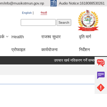
om/info@musikotmun.gov.np
Audio Notice:1618088530261
English
नेपाली
Search form
Search
पर्क
Health
राजश्व सुधार
वृति मार्ग
प्रोफाइल
कार्ययोजना
निर्देशन
उपचार खर्च नविकरण गर्ने सम्बन्धमा