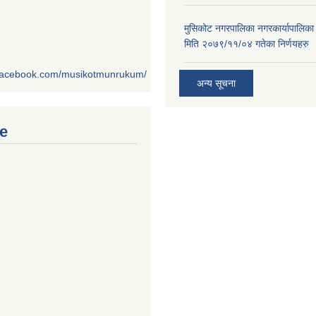
मुसिकोट नगरपालिका नगरकार्यापालिका
मिति २०७९/११/०४ गतेका निर्णयहरु
.facebook.com/musikotmunrukum/
अन्य सूचना
e