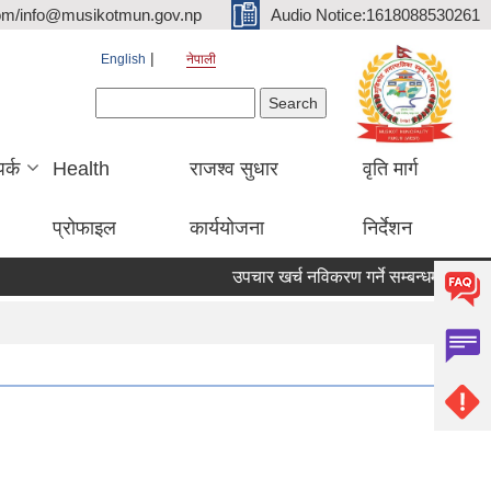
om/info@musikotmun.gov.np
Audio Notice:1618088530261
English
नेपाली
Search form
Search
पर्क
Health
राजश्व सुधार
वृति मार्ग
प्रोफाइल
कार्ययोजना
निर्देशन
उपचार खर्च नविकरण गर्ने सम्बन्धमा