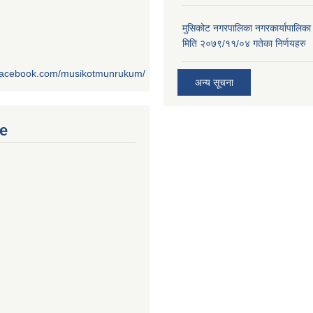
मुसिकोट नगरपालिका नगरकार्यापालिका
मिति २०७९/११/०४ गतेका निर्णयहरु
.facebook.com/musikotmunrukum/
अन्य सूचना
e