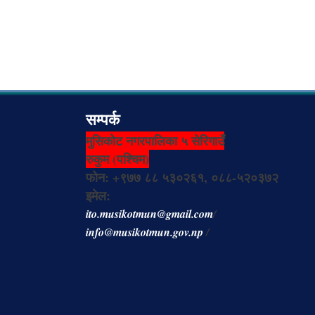
सम्पर्क
मुसिकोट नगरपालिका ५ सेरिगाउँ
रुकुम (पश्चिम)
फोन: +९७७ ८८ ५३०२६१, ०८८-५२०३७२
इमेल:
ito.musikotmun@gmail.com
/
info@musikotmun.gov.np
/