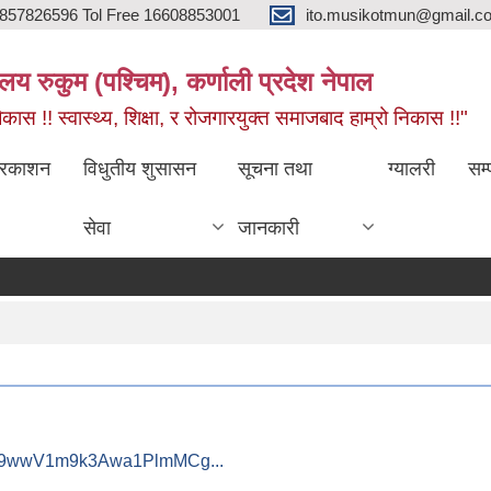
857826596 Tol Free 16608853001
ito.musikotmun@gmail.c
लय रुकुम (पश्चिम), कर्णाली प्रदेश नेपाल
ास !! स्वास्थ्य, शिक्षा, र रोजगारयुक्त समाजबाद हाम्रो निकास !!"
्रकाशन
विधुतीय शुसासन
सूचना तथा
ग्यालरी
सम्
सेवा
जानकारी
RKR9wwV1m9k3Awa1PlmMCg...